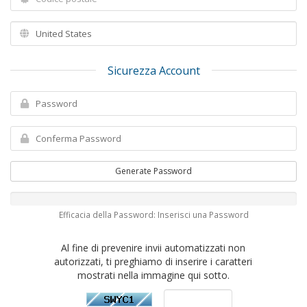
Sicurezza Account
Generate Password
Efficacia della Password: Inserisci una Password
Al fine di prevenire invii automatizzati non
autorizzati, ti preghiamo di inserire i caratteri
mostrati nella immagine qui sotto.