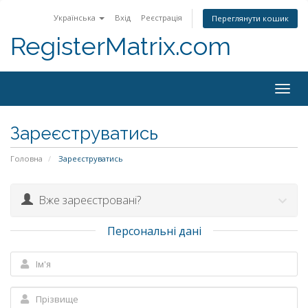
Українська
Вхід
Реєстрація
Переглянути кошик
RegisterMatrix.com
Togg
navig
Зареєструватись
Головна
Зареєструватись
Вже зареєстровані?
Персональні дані