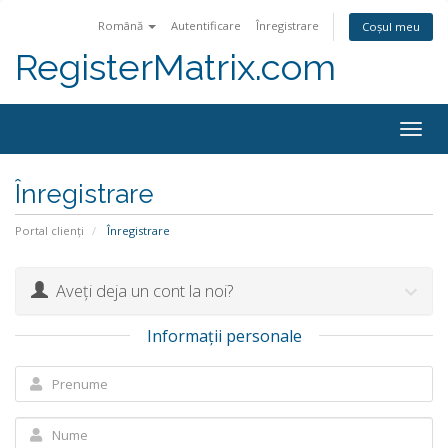
Română
Autentificare
Înregistrare
Coșul meu
RegisterMatrix.com
Togg
navig
Înregistrare
Portal clienți
Înregistrare
Aveți deja un cont la noi?
Informații personale