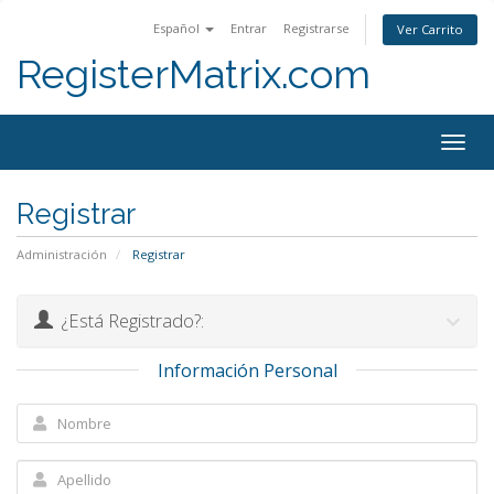
Español
Entrar
Registrarse
Ver Carrito
RegisterMatrix.com
Togg
navig
Registrar
Administración
Registrar
¿Está Registrado?:
Información Personal