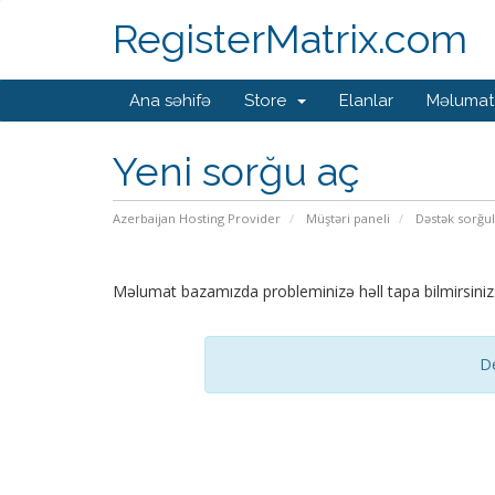
RegisterMatrix.com
Ana səhifə
Store
Elanlar
Məlumat
Yeni sorğu aç
Azerbaijan Hosting Provider
Müştəri paneli
Dəstək sorğul
Məlumat bazamızda probleminizə həll tapa bilmirsinizs
De