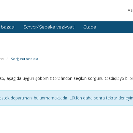
Az
 bazası
Server/Şəbəkə vəziyyəti
Əlaqə
arı
Sorğunu təsdiqlə
ə, aşağıda uyğun şöbəmiz tərəfindən seçilən sorğunu təsdiqləyə bilərs
stek departmanı bulunmamaktadır. Lütfen daha sonra tekrar deneyin