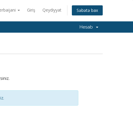
erbaijani
Giriş
Qeydiyyat
Səbətə bax
Hesab
iniz.
iz.