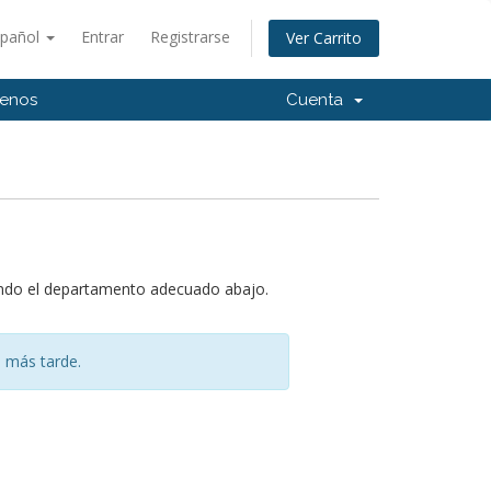
spañol
Entrar
Registrarse
Ver Carrito
tenos
Cuenta
iendo el departamento adecuado abajo.
 más tarde.