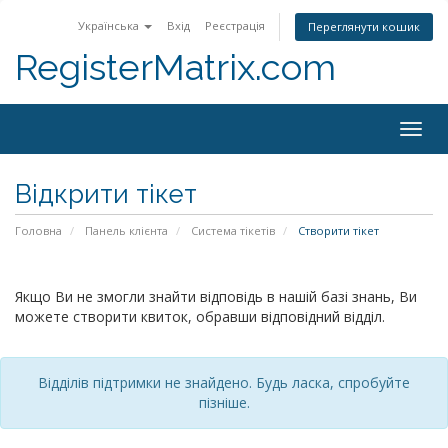
Українська
Вхід
Реєстрація
Переглянути кошик
RegisterMatrix.com
Togg
navig
Відкрити тікет
Головна
Панель клієнта
Система тікетів
Створити тікет
Якщо Ви не змогли знайти відповідь в нашій базі знань, Ви
можете створити квиток, обравши відповідний відділ.
Відділів підтримки не знайдено. Будь ласка, спробуйте
пізніше.