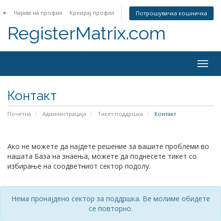
n
Најава на профил
Креирај профил
Потрошувачка кошничка
RegisterMatrix.com
Togg
navig
Контакт
Почетна
Администрација
Тикет поддршка
Контакт
Ако не можете да најдете решение за вашите проблеми во
нашата База на знаења, можете да поднесете тикет со
избирање на соодветниот сектор подолу.
Нема пронајдено сектор за поддршка. Ве молиме обидете
се повторно.